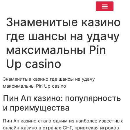
Contact Us
Знаменитые казино
где шансы на удачу
максимальны Pin
Up casino
Знаменитые казино где шансы на удачу
максимальны Pin Up casino
Пин Ап казино: популярность
и преимущества
Пин Ап казино стало одним из наиболее известных
онлайн-казино в странах СНГ, привлекая игроков