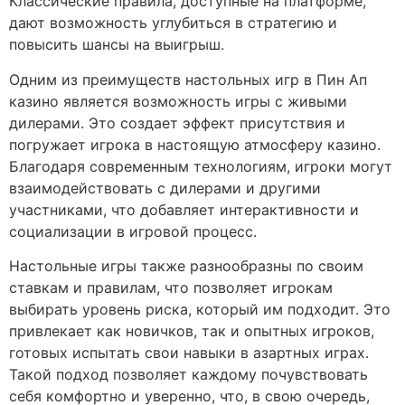
Классические правила, доступные на платформе,
дают возможность углубиться в стратегию и
повысить шансы на выигрыш.
Одним из преимуществ настольных игр в Пин Ап
казино является возможность игры с живыми
дилерами. Это создает эффект присутствия и
погружает игрока в настоящую атмосферу казино.
Благодаря современным технологиям, игроки могут
взаимодействовать с дилерами и другими
участниками, что добавляет интерактивности и
социализации в игровой процесс.
Настольные игры также разнообразны по своим
ставкам и правилам, что позволяет игрокам
выбирать уровень риска, который им подходит. Это
привлекает как новичков, так и опытных игроков,
готовых испытать свои навыки в азартных играх.
Такой подход позволяет каждому почувствовать
себя комфортно и уверенно, что, в свою очередь,