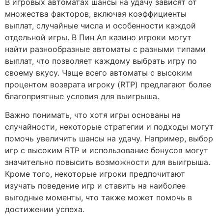
В игровых автоматах шансы на удачу зависят от
множества факторов, включая коэффициенты
выплат, случайные числа и особенности каждой
отдельной игры. В Пин Ап казино игроки могут
найти разнообразные автоматы с разными типами
выплат, что позволяет каждому выбрать игру по
своему вкусу. Чаще всего автоматы с высоким
процентом возврата игроку (RTP) предлагают более
благоприятные условия для выигрыша.
Важно понимать, что хотя игры основаны на
случайности, некоторые стратегии и подходы могут
помочь увеличить шансы на удачу. Например, выбор
игр с высоким RTP и использование бонусов могут
значительно повысить возможности для выигрыша.
Кроме того, некоторые игроки предпочитают
изучать поведение игр и ставить на наиболее
выгодные моменты, что также может помочь в
достижении успеха.