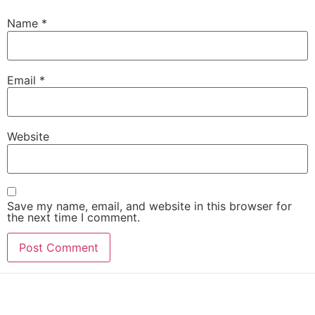
Name
*
Email
*
Website
Save my name, email, and website in this browser for
the next time I comment.