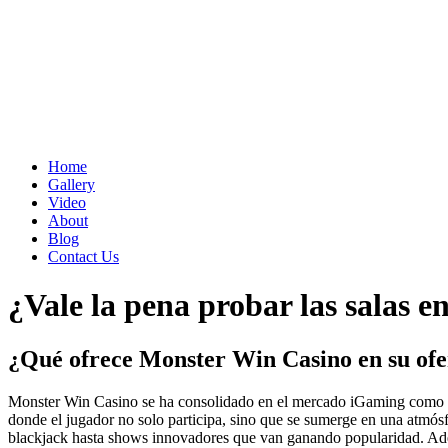
Home
Gallery
Video
About
Blog
Contact Us
¿Vale la pena probar las salas 
¿Qué ofrece Monster Win Casino en su ofe
Monster Win Casino se ha consolidado en el mercado iGaming como una 
donde el jugador no solo participa, sino que se sumerge en una atmósf
blackjack hasta shows innovadores que van ganando popularidad. Ademá