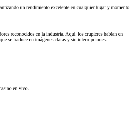
arantizando un rendimiento excelente en cualquier lugar y momento.
ores reconocidos en la industria. Aquí, los crupieres hablan en
que se traduce en imágenes claras y sin interrupciones.
casino en vivo.