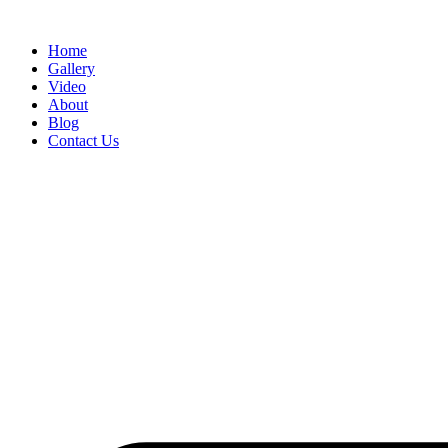
Skip
to
Home
content
Gallery
Video
About
Blog
Contact Us