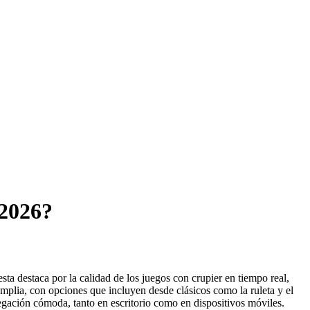
 2026?
 destaca por la calidad de los juegos con crupier en tiempo real,
amplia, con opciones que incluyen desde clásicos como la ruleta y el
gación cómoda, tanto en escritorio como en dispositivos móviles.