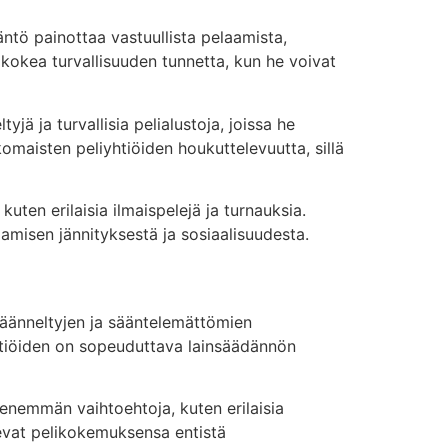
tö painottaa vastuullista pelaamista,
 kokea turvallisuuden tunnetta, kun he voivat
jä ja turvallisia pelialustoja, joissa he
maisten peliyhtiöiden houkuttelevuutta, sillä
ten erilaisia ilmaispelejä ja turnauksia.
laamisen jännityksestä ja sosiaalisuudesta.
äänneltyjen ja sääntelemättömien
iyhtiöiden on sopeuduttava lainsäädännön
enemmän vaihtoehtoja, kuten erilaisia
okevat pelikokemuksensa entistä