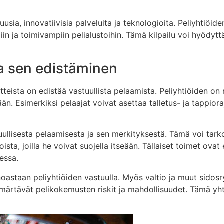
uusia, innovatiivisia palveluita ja teknologioita. Peliyhtiöi
ja toimivampiin pelialustoihin. Tämä kilpailu voi hyödyttää
a sen edistäminen
ista on edistää vastuullista pelaamista. Peliyhtiöiden on ny
än. Esimerkiksi pelaajat voivat asettaa talletus- ja tappio
uullisesta pelaamisesta ja sen merkityksestä. Tämä voi tarkoi
sta, joilla he voivat suojella itseään. Tällaiset toimet ovat e
essa.
noastaan peliyhtiöiden vastuulla. Myös valtio ja muut sidos
 ymmärtävät pelikokemusten riskit ja mahdollisuudet. Tämä y