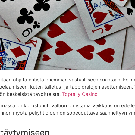
taan ohjata entistä enemmän vastuulliseen suuntaan. Esimer
pelaamiseen, kuten talletus- ja tappiorajojen asettamiseen
n keskeisistä tavoitteista.
Toptally Casino
innassa on korostunut. Valtion omistama Veikkaus on edellee
dännön myötä peliyhtiöiden on sopeuduttava säänneltyyn ymp
ttäytymiseen