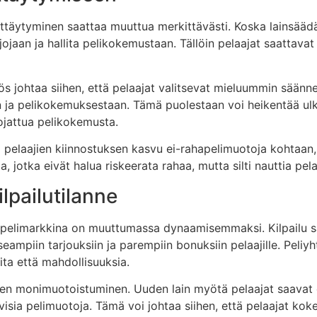
täytyminen saattaa muuttua merkittävästi. Koska lainsäädän
ojaan ja hallita pelikokemustaan. Tällöin pelaajat saattavat
johtaa siihen, että pelaajat valitsevat mieluummin säännelty
n ja pelikokemuksestaan. Tämä puolestaan voi heikentää ulko
uojattua pelikokemusta.
elaajien kiinnostuksen kasvu ei-rahapelimuotoja kohtaan, ku
a, jotka eivät halua riskeerata rahaa, mutta silti nauttia pe
lpailutilanne
pelimarkkina on muuttumassa dynaamisemmaksi. Kilpailu s
useampiin tarjouksiin ja parempiin bonuksiin pelaajille. Pel
ta että mahdollisuuksia.
jen monimuotoistuminen. Uuden lain myötä pelaajat saavat 
iivisia pelimuotoja. Tämä voi johtaa siihen, että pelaajat k