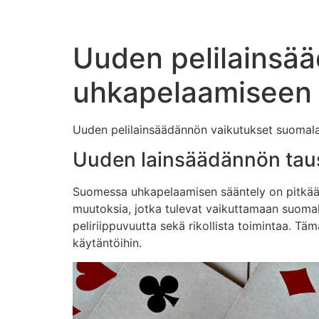
Uuden pelilainsä
uhkapelaamiseen
Uuden pelilainsäädännön vaikutukset suomal
Uuden lainsäädännön tau
Suomessa uhkapelaamisen sääntely on pitkään 
muutoksia, jotka tulevat vaikuttamaan suomalai
peliriippuvuutta sekä rikollista toimintaa. Tä
käytäntöihin.