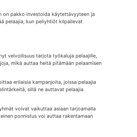
den on pakko investoida käytettävyyteen ja
 pelaajia, kun peliyhtiöt kilpailevat
t velvollisuus tarjota työkaluja pelaajille,
rajoja, mikä auttaa heitä pitämään pelaamisen
ttaa erilaisia kampanjoita, joissa pelaajia
lintärkeitä, sillä ne auttavat pelaajia
ryhmät voivat vaikuttaa asiaan tarjoamalla
hteinen ponnistus voi auttaa rakentamaan