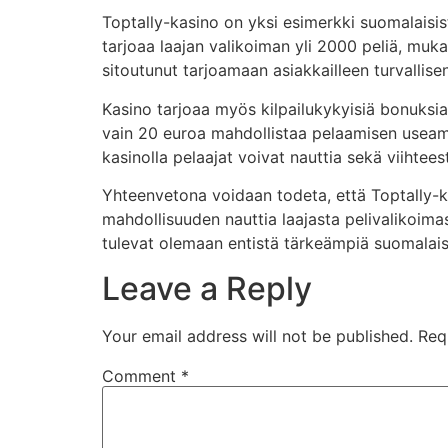
Toptally-kasino on yksi esimerkki suomalaisis
tarjoaa laajan valikoiman yli 2000 peliä, mukaa
sitoutunut tarjoamaan asiakkailleen turvallis
Kasino tarjoaa myös kilpailukykyisiä bonuksia 
vain 20 euroa mahdollistaa pelaamisen useammi
kasinolla pelaajat voivat nauttia sekä viihteest
Yhteenvetona voidaan todeta, että Toptally-kas
mahdollisuuden nauttia laajasta pelivalikoima
tulevat olemaan entistä tärkeämpiä suomalai
Leave a Reply
Your email address will not be published.
Req
Comment
*