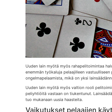
Uuden lain myötä myös rahapelitoimintaa halu
enemmän työkaluja pelaajilleen vastuulliseen 
ongelmapelaamista, mikä on yksi lainsäädännö
Uuden lain myötä myös valtion rooli pelitoim
peliyhtiöitä vastaan on tiukentunut. Lainsää
tuo mukanaan uusia haasteita.
Vaikutukset pelaajien käy