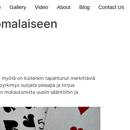
e
Gallery
Video
About
Blog
Contact Us
omalaiseen
n myötä on kuitenkin tapahtunut merkittäviä
pyrkimys suojata pelaajia ja torjua
en mukautumista uusiin sääntöihin ja