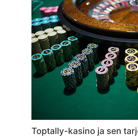
Toptally-kasino ja sen ta