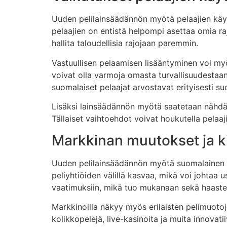
Uuden pelilainsäädännön myötä pelaajien käyt
pelaajien on entistä helpompi asettaa omia raj
hallita taloudellisia rajojaan paremmin.
Vastuullisen pelaamisen lisääntyminen voi myös 
voivat olla varmoja omasta turvallisuudestaa
suomalaiset pelaajat arvostavat erityisesti s
Lisäksi lainsäädännön myötä saatetaan nähdä p
Tällaiset vaihtoehdot voivat houkutella pelaaji
Markkinan muutokset ja ki
Uuden pelilainsäädännön myötä suomalainen 
peliyhtiöiden välillä kasvaa, mikä voi johtaa 
vaatimuksiin, mikä tuo mukanaan sekä haastei
Markkinoilla näkyy myös erilaisten pelimuoto
kolikkopelejä, live-kasinoita ja muita innovat