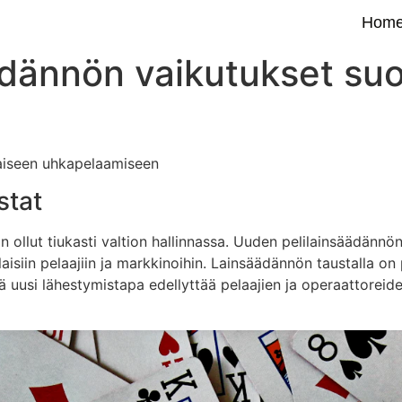
Hom
ädännön vaikutukset su
aiseen uhkapelaamiseen
stat
ollut tiukasti valtion hallinnassa. Uuden pelilainsäädännö
siin pelaajiin ja markkinoihin. Lainsäädännön taustalla on 
mä uusi lähestymistapa edellyttää pelaajien ja operaattoreid