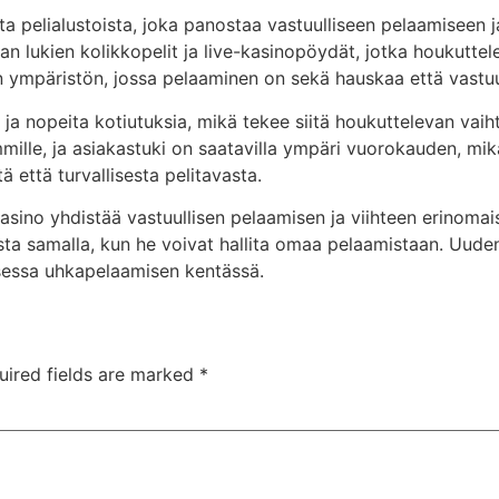
ta pelialustoista, joka panostaa vastuulliseen pelaamiseen
n lukien kolikkopelit ja live-kasinopöydät, jotka houkuttele
en ympäristön, jossa pelaaminen on sekä hauskaa että vastuul
ja nopeita kotiutuksia, mikä tekee siitä houkuttelevan vaiht
lle, ja asiakastuki on saatavilla ympäri vuorokauden, mikä 
ä että turvallisesta pelitavasta.
ino yhdistää vastuullisen pelaamisen ja viihteen erinomaisel
sta samalla, kun he voivat hallita omaa pelaamistaan. Uuden
sessa uhkapelaamisen kentässä.
uired fields are marked
*