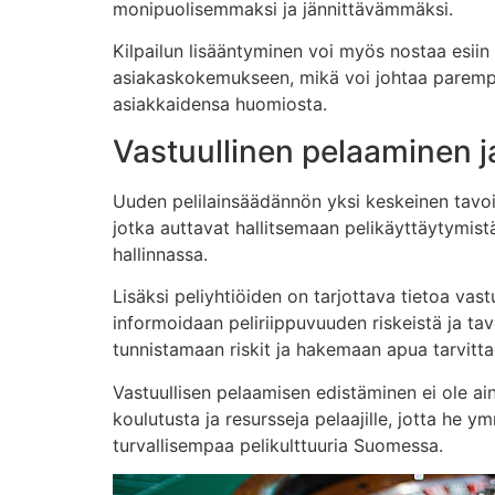
monipuolisemmaksi ja jännittävämmäksi.
Kilpailun lisääntyminen voi myös nostaa esiin 
asiakaskokemukseen, mikä voi johtaa parempiin 
asiakkaidensa huomiosta.
Vastuullinen pelaaminen j
Uuden pelilainsäädännön yksi keskeinen tavoitte
jotka auttavat hallitsemaan pelikäyttäytymistä
hallinnassa.
Lisäksi peliyhtiöiden on tarjottava tietoa vast
informoidaan peliriippuvuuden riskeistä ja tavoi
tunnistamaan riskit ja hakemaan apua tarvitta
Vastuullisen pelaamisen edistäminen ei ole ai
koulutusta ja resursseja pelaajille, jotta he
turvallisempaa pelikulttuuria Suomessa.