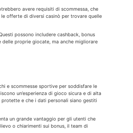
otrebbero avere requisiti di scommessa, che
 le offerte di diversi casinò per trovare quelle
. Questi possono includere cashback, bonus
re delle proprie giocate, ma anche migliorare
ochi e scommesse sportive per soddisfare le
tiscono un’esperienza di gioco sicura e di alta
 protette e che i dati personali siano gestiti
esenta un grande vantaggio per gli utenti che
ievo o chiarimenti sui bonus, il team di