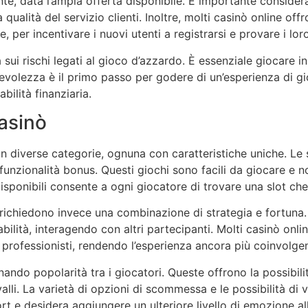
e, data l’ampia offerta disponibile. È importante considerar
 la qualità del servizio clienti. Inoltre, molti casinò online
, per incentivare i nuovi utenti a registrarsi e provare i lor
sui rischi legati al gioco d’azzardo. È essenziale giocare in
volezza è il primo passo per godere di un’esperienza di gi
bilità finanziaria.
casinò
in diverse categorie, ognuna con caratteristiche uniche. Le 
nzionalità bonus. Questi giochi sono facili da giocare e non
 disponibili consente a ogni giocatore di trovare una slot che
k, richiedono invece una combinazione di strategia e fortuna.
abilità, interagendo con altri partecipanti. Molti casinò onl
professionisti, rendendo l’esperienza ancora più coinvolgent
ndo popolarità tra i giocatori. Queste offrono la possibili
avalli. La varietà di opzioni di scommessa e le possibilità d
rt e desidera aggiungere un ulteriore livello di emozione al