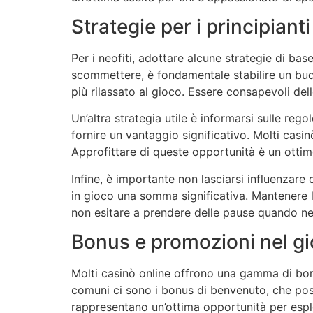
Strategie per i principianti
Per i neofiti, adottare alcune strategie di bas
scommettere, è fondamentale stabilire un bud
più rilassato al gioco. Essere consapevoli dell
Un’altra strategia utile è informarsi sulle re
fornire un vantaggio significativo. Molti casinò
Approfittare di queste opportunità è un ottimo
Infine, è importante non lasciarsi influenzare
in gioco una somma significativa. Mantenere la
non esitare a prendere delle pause quando nec
Bonus e promozioni nel g
Molti casinò online offrono una gamma di bonus
comuni ci sono i bonus di benvenuto, che poss
rappresentano un’ottima opportunità per esplo