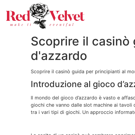
Scoprire il casinò
d'azzardo
Scoprire il casinò guida per principianti al 
Introduzione al gioco d’a
Il mondo del gioco d’azzardo è vasto e affascin
giochi che vanno dalle slot machine ai tavoli 
tra i vari tipi di giochi. Un approccio informa