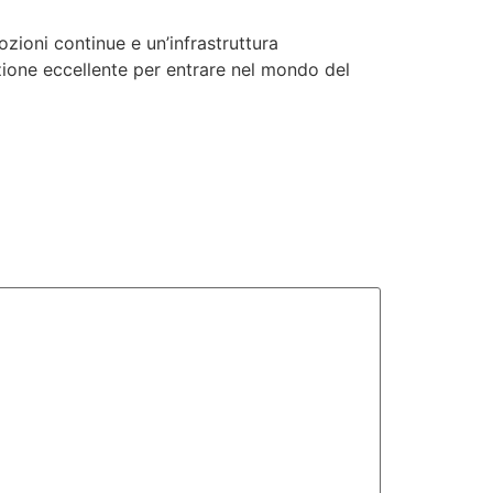
zioni continue e un’infrastruttura
pzione eccellente per entrare nel mondo del