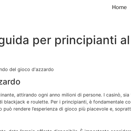
Home
 guida per principianti 
mondo del gioco d'azzardo
zzardo
ante, attirando ogni anno milioni di persone. I casinò, sia f
di blackjack e roulette. Per i principianti, è fondamentale c
to può rendere l’esperienza di gioco più piacevole e, sopratt