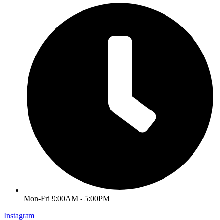
Mon-Fri 9:00AM - 5:00PM
Instagram