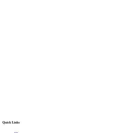
Quick Links