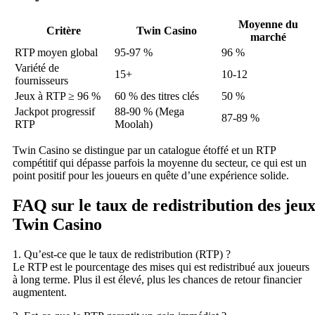
Moyenne du
Critère
Twin Casino
marché
RTP moyen global
95-97 %
96 %
Variété de
15+
10-12
fournisseurs
Jeux à RTP ≥ 96 %
60 % des titres clés
50 %
Jackpot progressif
88-90 % (Mega
87-89 %
RTP
Moolah)
Twin Casino se distingue par un catalogue étoffé et un RTP
compétitif qui dépasse parfois la moyenne du secteur, ce qui est un
point positif pour les joueurs en quête d’une expérience solide.
FAQ sur le taux de redistribution des jeu
Twin Casino
1. Qu’est-ce que le taux de redistribution (RTP) ?
Le RTP est le pourcentage des mises qui est redistribué aux joueurs
à long terme. Plus il est élevé, plus les chances de retour financier
augmentent.