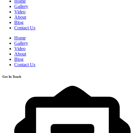
Home
Gallery
Video
About
Blog
Contact Us
Home
Gallery
Video
About
Blog
Contact Us
Get In Touch