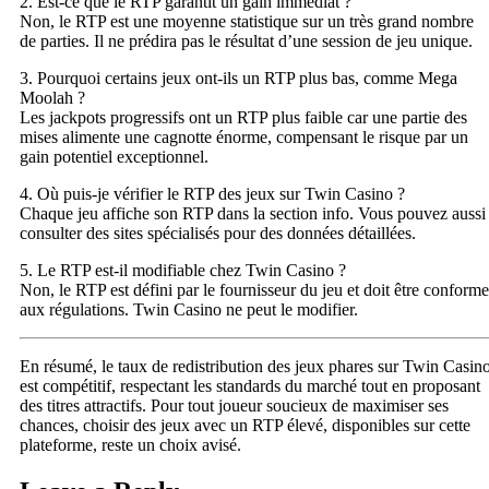
2. Est-ce que le RTP garantit un gain immédiat ?
Non, le RTP est une moyenne statistique sur un très grand nombre
de parties. Il ne prédira pas le résultat d’une session de jeu unique.
3. Pourquoi certains jeux ont-ils un RTP plus bas, comme Mega
Moolah ?
Les jackpots progressifs ont un RTP plus faible car une partie des
mises alimente une cagnotte énorme, compensant le risque par un
gain potentiel exceptionnel.
4. Où puis-je vérifier le RTP des jeux sur Twin Casino ?
Chaque jeu affiche son RTP dans la section info. Vous pouvez aussi
consulter des sites spécialisés pour des données détaillées.
5. Le RTP est-il modifiable chez Twin Casino ?
Non, le RTP est défini par le fournisseur du jeu et doit être conforme
aux régulations. Twin Casino ne peut le modifier.
En résumé, le taux de redistribution des jeux phares sur Twin Casin
est compétitif, respectant les standards du marché tout en proposant
des titres attractifs. Pour tout joueur soucieux de maximiser ses
chances, choisir des jeux avec un RTP élevé, disponibles sur cette
plateforme, reste un choix avisé.