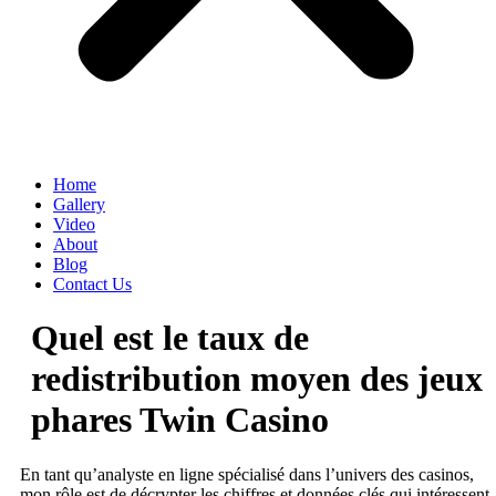
Home
Gallery
Video
About
Blog
Contact Us
Quel est le taux de
redistribution moyen des jeux
phares Twin Casino
En tant qu’analyste en ligne spécialisé dans l’univers des casinos,
mon rôle est de décrypter les chiffres et données clés qui intéressent