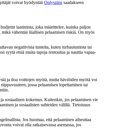
Käyttäjät voivat hyödyntää
Onlyspins
saadakseen
budjetin laatimista, joka määrittelee, kuinka paljon
, mikä vähentää liiallisen pelaamisen riskiä. On myös
tavan negatiivisia tunteita, kuten turhautumista tai
 on syytä etsiä muita tapoja rentoutua ja nauttia vapaa-
stä ja iloa voittojen myötä, mutta häviöiden myötä voi
n riippuvuuteen, jossa pelaamisen lopettaminen tai
tiin.
 ja sosiaalinen kokemus. Kuitenkin, jos pelaaminen vie
amisen ja sosiaalisten suhteiden välillä. Tietoisuus
ngelmallista. Jos huomaa, että pelaaminen aiheuttaa
euvonta voivat olla ratkaisevassa asemassa, jos