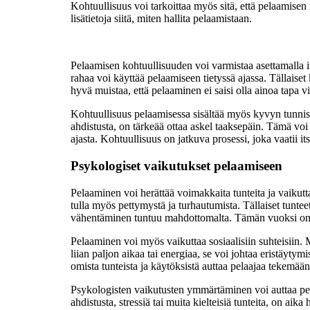
Kohtuullisuus voi tarkoittaa myös sitä, että pelaamisen 
lisätietoja siitä, miten hallita pelaamistaan.
Pelaamisen kohtuullisuuden voi varmistaa asettamalla its
rahaa voi käyttää pelaamiseen tietyssä ajassa. Tällaise
hyvä muistaa, että pelaaminen ei saisi olla ainoa tapa vie
Kohtuullisuus pelaamisessa sisältää myös kyvyn tunnista
ahdistusta, on tärkeää ottaa askel taaksepäin. Tämä voi 
ajasta. Kohtuullisuus on jatkuva prosessi, joka vaatii it
Psykologiset vaikutukset pelaamiseen
Pelaaminen voi herättää voimakkaita tunteita ja vaikut
tulla myös pettymystä ja turhautumista. Tällaiset tunte
vähentäminen tuntuu mahdottomalta. Tämän vuoksi on tä
Pelaaminen voi myös vaikuttaa sosiaalisiin suhteisiin.
liian paljon aikaa tai energiaa, se voi johtaa eristäyty
omista tunteista ja käytöksistä auttaa pelaajaa tekemää
Psykologisten vaikutusten ymmärtäminen voi auttaa pelaa
ahdistusta, stressiä tai muita kielteisiä tunteita, on a