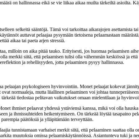
määrä on hallinnassa eikä se vie liikaa aikaa muilta tärkeiltä asioilta. 
elleen selkeitä sääntöjä. Tämä voi tarkoittaa aikarajojen asettamista tai 
t käytännöt auttavat pelaajaa pysymään tietoisena pelaamastaan määrästä
ttää aikaa tai paeta arjen stressiä.
a, milloin on aika pitää tauko. Erityisesti, jos huomaa pelaamisen aiheut
olla merkki siitä, että pelaamisen tulisi olla vähemmän keskiössä ja että
sereflektion ja rehellisyyden, jotta pelaaminen pysyy hallinnassa.
taa pelaajan psykologiseen hyvinvointiin. Monet pelaajat kokevat jännity
et ovat normaaleja, mutta liiallinen pelaaminen voi johtaa tunneperäisee
rkeää tiedostaa pelitavan vaikutukset omaan mielentilaan ja hyvinvoin
 Monet ihmiset pelaavat yhdessä ystäviensä kanssa, mikä voi olla hauska
miseen ja ihmissuhteiden heikentymiseen. On tärkeää löytää tasapaino pela
n parempia päätöksiä ja ylläpitämään terveyttään.
jia tunnistamaan varhaiset merkit siitä, että pelaaminen saattaa olla o
ika harkita muutoksia omissa pelaamiskäytännöissä. Asiantunteva tuki ja n