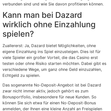
verbunden sind und wie Sie davon profitieren können.
Kann man bei Dazard
wirklich ohne Einzahlung
spielen?
Zuallererst: Ja, Dazard bietet Möglichkeiten, ohne
eigene Einzahlung ins Spiel einzusteigen. Dies ist für
viele Spieler ein großer Vorteil, die das Casino erst
testen oder ohne Risiko starten möchten. Dabei gibt es
verschiedene Wege, um ganz ohne Geld einzuzahlen,
Echtgeld zu spielen.
Das sogenannte No-Deposit-Angebot ist bei Dazard
zwar nicht immer aktiv, jedoch gehört es zum
Bonusportfolio, insbesondere für neue Kunden. So
können Sie sich etwa für einen No-Deposit-Bonus
anmelden, der Ihnen eine kleine Anzahl an Freispielen