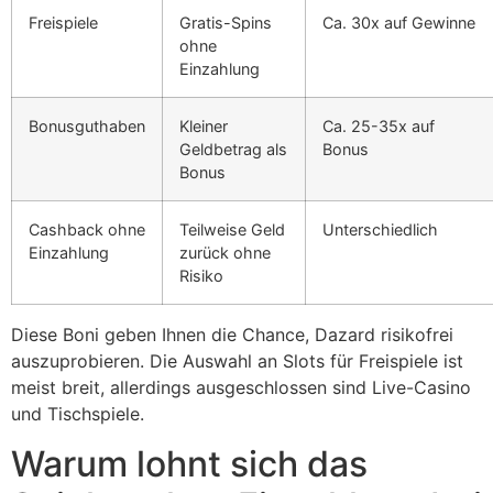
Freispiele
Gratis-Spins
Ca. 30x auf Gewinne
ohne
Einzahlung
Bonusguthaben
Kleiner
Ca. 25-35x auf
Geldbetrag als
Bonus
Bonus
Cashback ohne
Teilweise Geld
Unterschiedlich
Einzahlung
zurück ohne
Risiko
Diese Boni geben Ihnen die Chance, Dazard risikofrei
auszuprobieren. Die Auswahl an Slots für Freispiele ist
meist breit, allerdings ausgeschlossen sind Live-Casino
und Tischspiele.
Warum lohnt sich das