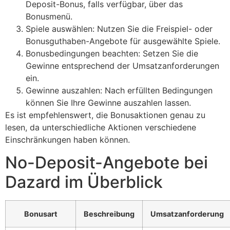
Deposit-Bonus, falls verfügbar, über das
Bonusmenü.
Spiele auswählen: Nutzen Sie die Freispiel- oder
Bonusguthaben-Angebote für ausgewählte Spiele.
Bonusbedingungen beachten: Setzen Sie die
Gewinne entsprechend der Umsatzanforderungen
ein.
Gewinne auszahlen: Nach erfüllten Bedingungen
können Sie Ihre Gewinne auszahlen lassen.
Es ist empfehlenswert, die Bonusaktionen genau zu
lesen, da unterschiedliche Aktionen verschiedene
Einschränkungen haben können.
No-Deposit-Angebote bei
Dazard im Überblick
Bonusart
Beschreibung
Umsatzanforderung