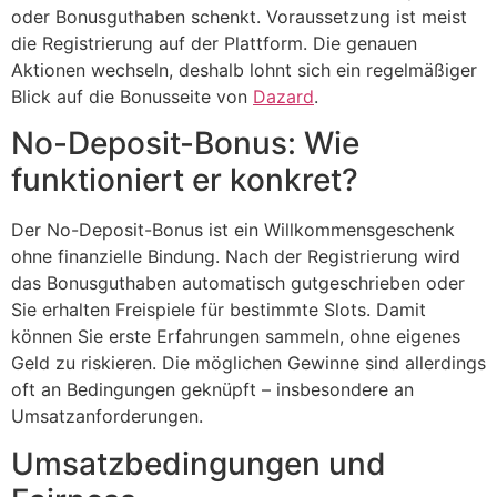
oder Bonusguthaben schenkt. Voraussetzung ist meist
die Registrierung auf der Plattform. Die genauen
Aktionen wechseln, deshalb lohnt sich ein regelmäßiger
Blick auf die Bonusseite von
Dazard
.
No-Deposit-Bonus: Wie
funktioniert er konkret?
Der No-Deposit-Bonus ist ein Willkommensgeschenk
ohne finanzielle Bindung. Nach der Registrierung wird
das Bonusguthaben automatisch gutgeschrieben oder
Sie erhalten Freispiele für bestimmte Slots. Damit
können Sie erste Erfahrungen sammeln, ohne eigenes
Geld zu riskieren. Die möglichen Gewinne sind allerdings
oft an Bedingungen geknüpft – insbesondere an
Umsatzanforderungen.
Umsatzbedingungen und