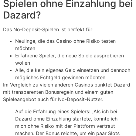
Spielen ohne Einzahlung bei
Dazard?
Das No-Deposit-Spielen ist perfekt für:
Neulinge, die das Casino ohne Risiko testen
möchten
Erfahrene Spieler, die neue Spiele ausprobieren
wollen
Alle, die kein eigenes Geld einsetzen und dennoch
mögliches Echtgeld gewinnen möchten
Im Vergleich zu vielen anderen Casinos punktet Dazard
mit transparenten Bonusregeln und einem guten
Spieleangebot auch für No-Deposit-Nutzer.
Auf die Erfahrung eines Spielers: „Als ich bei
Dazard ohne Einzahlung startete, konnte ich
mich ohne Risiko mit der Plattform vertraut
machen. Der Bonus reichte, um ein paar Slots