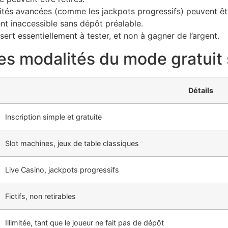
alités avancées (comme les jackpots progressifs) peuvent 
nt inaccessible sans dépôt préalable.
rt essentiellement à tester, et non à gagner de l’argent.
des modalités du mode gratui
Détails
Inscription simple et gratuite
Slot machines, jeux de table classiques
Live Casino, jackpots progressifs
Fictifs, non retirables
Illimitée, tant que le joueur ne fait pas de dépôt