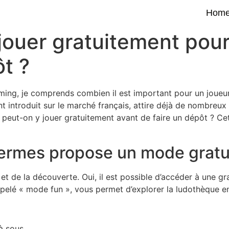
Hom
e jouer gratuitement pou
t ?
ming, je comprends combien il est important pour un joueur
t introduit sur le marché français, attire déjà de nombreux
 peut-on y jouer gratuitement avant de faire un dépôt ? Cet a
Hermes propose un mode gratui
 et de la découverte. Oui, il est possible d’accéder à une 
pelé « mode fun », vous permet d’explorer la ludothèque en 
à sous.