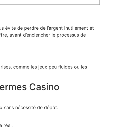
évite de perdre de l’argent inutilement et
ffre, avant d’enclencher le processus de
rises, comme les jeux peu fluides ou les
 Hermes Casino
» sans nécessité de dépôt.
 réel.