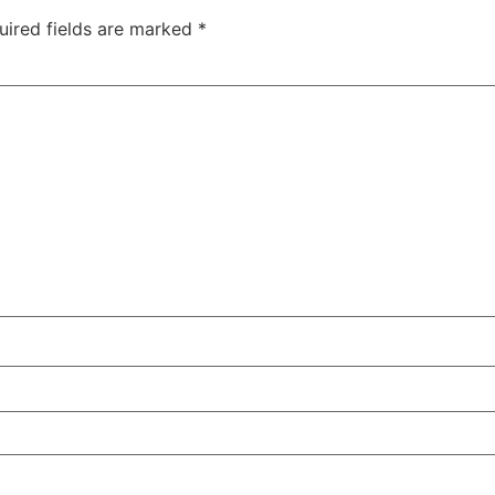
uired fields are marked
*