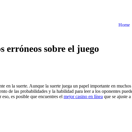
Home
s erróneos sobre el juego
e en la suerte. Aunque la suerte juega un papel importante en muchos j
ento de las probabilidades y la habilidad para leer a los oponentes pueden
r eso, es posible que encuentres el
mejor casino en línea
que se ajuste a 