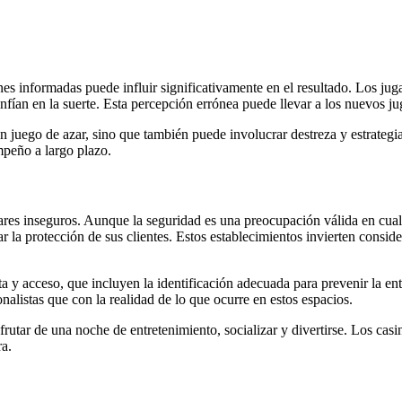
s informadas puede influir significativamente en el resultado. Los jugad
fían en la suerte. Esta percepción errónea puede llevar a los nuevos ju
n juego de azar, sino que también puede involucrar destreza y estrategi
mpeño a largo plazo.
ugares inseguros. Aunque la seguridad es una preocupación válida en cua
r la protección de sus clientes. Estos establecimientos invierten consi
cta y acceso, que incluyen la identificación adecuada para prevenir la 
nalistas que con la realidad de lo que ocurre en estos espacios.
rutar de una noche de entretenimiento, socializar y divertirse. Los casi
ra.