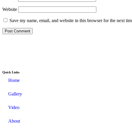
Website
Save my name, email, and website in this browser for the next ti
Quick Links
Home
Gallery
Video
About