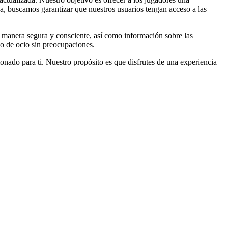
a, buscamos garantizar que nuestros usuarios tengan acceso a las
 manera segura y consciente, así como información sobre las
o de ocio sin preocupaciones.
onado para ti. Nuestro propósito es que disfrutes de una experiencia