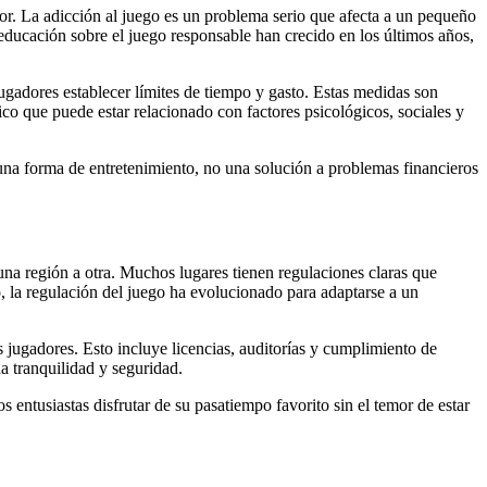
rror. La adicción al juego es un problema serio que afecta a un pequeño
ducación sobre el juego responsable han crecido en los últimos años,
gadores establecer límites de tiempo y gasto. Estas medidas son
co que puede estar relacionado con factores psicológicos, sociales y
 una forma de entretenimiento, no una solución a problemas financieros
e una región a otra. Muchos lugares tienen regulaciones claras que
o, la regulación del juego ha evolucionado para adaptarse a un
 jugadores. Esto incluye licencias, auditorías y cumplimiento de
a tranquilidad y seguridad.
s entusiastas disfrutar de su pasatiempo favorito sin el temor de estar