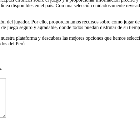
línea disponibles en el país. Con una selección cuidadosamente revisad
ón del jugador. Por ello, proporcionamos recursos sobre cómo jugar de
de juego seguro y agradable, donde todos puedan disfrutar de su tiemp
s nuestra plataforma y descubras las mejores opciones que hemos selecci
dos del Perú.
*