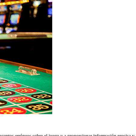
eptos erróneos sobre el juego y a proporcionar información precisa y a