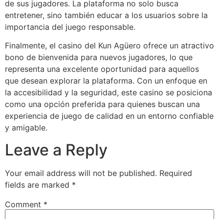
de sus jugadores. La plataforma no solo busca
entretener, sino también educar a los usuarios sobre la
importancia del juego responsable.
Finalmente, el casino del Kun Agüero ofrece un atractivo
bono de bienvenida para nuevos jugadores, lo que
representa una excelente oportunidad para aquellos
que desean explorar la plataforma. Con un enfoque en
la accesibilidad y la seguridad, este casino se posiciona
como una opción preferida para quienes buscan una
experiencia de juego de calidad en un entorno confiable
y amigable.
Leave a Reply
Your email address will not be published.
Required
fields are marked
*
Comment
*