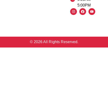
5:00PM
© 2026 All Rights Reserved.