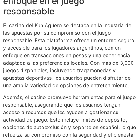
enfoque en el juego
responsable
El casino del Kun Agüero se destaca en la industria de
las apuestas por su compromiso con el juego
responsable. Esta plataforma ofrece un entorno seguro
y accesible para los jugadores argentinos, con un
enfoque en transacciones en pesos y una experiencia
adaptada a las preferencias locales. Con más de 3,000
juegos disponibles, incluyendo tragamonedas y
apuestas deportivas, los usuarios pueden disfrutar de
una amplia variedad de opciones de entretenimiento.
Además, el casino promueve herramientas para el juego
responsable, asegurando que los usuarios tengan
acceso a recursos que les ayuden a gestionar su
actividad de juego. Esto incluye límites de depósito,
opciones de autoexclusión y soporte en español, lo que
refuerza su compromiso con la seguridad y el bienestar