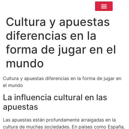
Contact Us
Cultura y apuestas
diferencias en la
forma de jugar en el
mundo
Cultura y apuestas diferencias en la forma de jugar en
el mundo
La influencia cultural en las
apuestas
Las apuestas están profundamente arraigadas en la
cultura de muchas sociedades. En países como España,