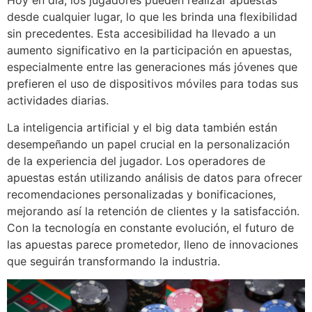
Hoy en día, los jugadores pueden realizar apuestas
desde cualquier lugar, lo que les brinda una flexibilidad
sin precedentes. Esta accesibilidad ha llevado a un
aumento significativo en la participación en apuestas,
especialmente entre las generaciones más jóvenes que
prefieren el uso de dispositivos móviles para todas sus
actividades diarias.
La inteligencia artificial y el big data también están
desempeñando un papel crucial en la personalización
de la experiencia del jugador. Los operadores de
apuestas están utilizando análisis de datos para ofrecer
recomendaciones personalizadas y bonificaciones,
mejorando así la retención de clientes y la satisfacción.
Con la tecnología en constante evolución, el futuro de
las apuestas parece prometedor, lleno de innovaciones
que seguirán transformando la industria.