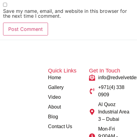
Save my name, email, and website in this browser for
the next time I comment.
Quick Links
Get In Touch
Home
info@redvelvetde
Gallery
+971(4) 338
0909
Video
Al Quoz
About
Industrial Area
Blog
3 – Dubai
Contact Us
Mon-Fri
9:00AM -