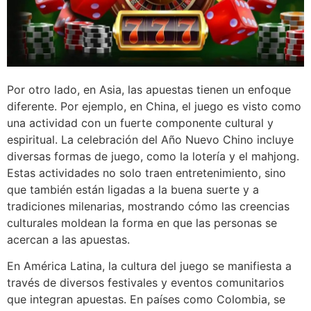
Por otro lado, en Asia, las apuestas tienen un enfoque
diferente. Por ejemplo, en China, el juego es visto como
una actividad con un fuerte componente cultural y
espiritual. La celebración del Año Nuevo Chino incluye
diversas formas de juego, como la lotería y el mahjong.
Estas actividades no solo traen entretenimiento, sino
que también están ligadas a la buena suerte y a
tradiciones milenarias, mostrando cómo las creencias
culturales moldean la forma en que las personas se
acercan a las apuestas.
En América Latina, la cultura del juego se manifiesta a
través de diversos festivales y eventos comunitarios
que integran apuestas. En países como Colombia, se