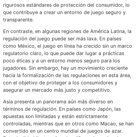
rigurosos estándares de protección del consumidor, lo
que contribuye a crear un entorno de juego seguro y
transparente.
En contraste, en algunas regiones de América Latina, la
regulación del juego puede ser más laxa. En países
como México, el juego en línea ha crecido sin un marco
regulatorio claro, lo que puede dar lugar a prácticas
poco éticas y a un entorno menos seguro para los
jugadores. Sin embargo, hay un movimiento creciente
hacia la formalización de las regulaciones en esta área,
con el objetivo de proteger a los consumidores y
asegurar un mercado más justo y competitivo.
Asia presenta un panorama aún más diverso en
términos de regulación. En países como Japón, las
apuestas son limitadas y están estrictamente
controladas, mientras que en otros como Macao, se han
convertido en un centro mundial de juegos de azar.