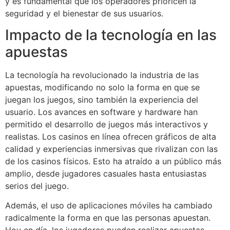
y es fundamental que los operadores prioricen la
seguridad y el bienestar de sus usuarios.
Impacto de la tecnología en las
apuestas
La tecnología ha revolucionado la industria de las
apuestas, modificando no solo la forma en que se
juegan los juegos, sino también la experiencia del
usuario. Los avances en software y hardware han
permitido el desarrollo de juegos más interactivos y
realistas. Los casinos en línea ofrecen gráficos de alta
calidad y experiencias inmersivas que rivalizan con las
de los casinos físicos. Esto ha atraído a un público más
amplio, desde jugadores casuales hasta entusiastas
serios del juego.
Además, el uso de aplicaciones móviles ha cambiado
radicalmente la forma en que las personas apuestan.