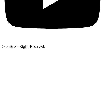
© 2026 All Rights Reserved.