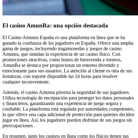
El casino AmunRa: una opción destacada
El Casino Amunra España es una plataforma en línea que se ha
ganado la confianza de los jugadores en España. Ofrece una amplia
gama de juegos, incluyendo tragamonedas y juegos de casino
Amunra, que simulan la experiencia de un casino físico. Con
promociones atractivas, como bonos de bienvenida y torneos,
AmunRa se destaca por proporcionar un entorno divertido y
emocionante para sus usuarios. La atención al cliente es otra de sus
fortalezas, con soporte disponible las 24 horas para resolver
cualquier inconveniente.
Además, el casino Amunra prioriza la seguridad de sus jugadores.
Utiliza tecnología de encriptación para proteger los datos personales
y financieros, garantizando una experiencia de juego segura y
confiable. La plataforma está regulada por autoridades competentes,
lo que ofrece una capa adicional de protección para quienes deciden
jugar en línea. Así, los jugadores pueden disfrutar de sus juegos sin
preocupaciones.
En resumen, tanto los casinos en línea como los físicos tienen sus