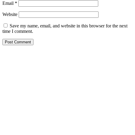
Email
*
Website
Save my name, email, and website in this browser for the next
time I comment.