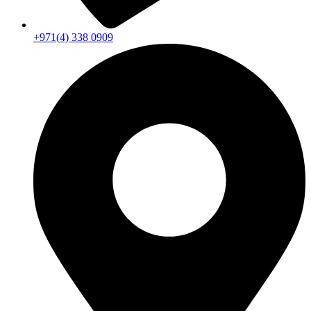
+971(4) 338 0909