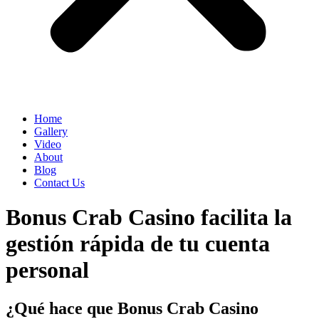
Home
Gallery
Video
About
Blog
Contact Us
Bonus Crab Casino facilita la
gestión rápida de tu cuenta
personal
¿Qué hace que Bonus Crab Casino