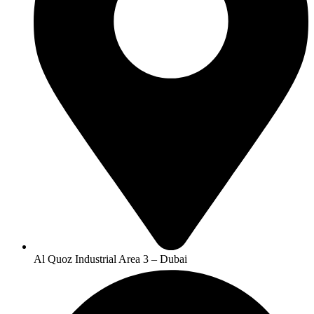
Al Quoz Industrial Area 3 – Dubai