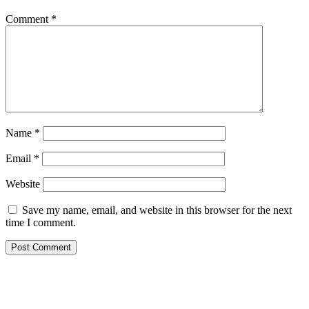
Comment
*
Name
*
Email
*
Website
Save my name, email, and website in this browser for the next
time I comment.