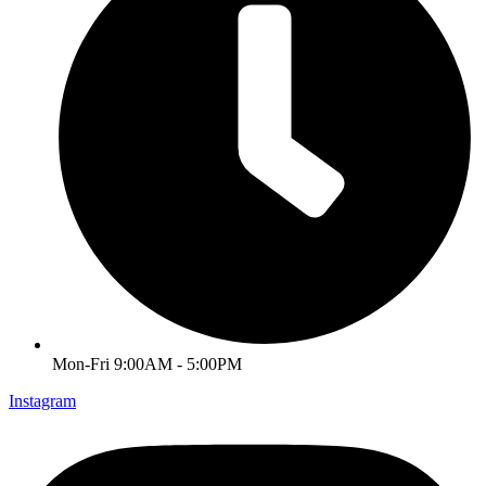
Mon-Fri 9:00AM - 5:00PM
Instagram