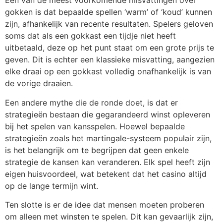
Een van de meest voorkomende misvattingen over
gokken is dat bepaalde spellen ‘warm’ of ‘koud’ kunnen
zijn, afhankelijk van recente resultaten. Spelers geloven
soms dat als een gokkast een tijdje niet heeft
uitbetaald, deze op het punt staat om een grote prijs te
geven. Dit is echter een klassieke misvatting, aangezien
elke draai op een gokkast volledig onafhankelijk is van
de vorige draaien.
Een andere mythe die de ronde doet, is dat er
strategieën bestaan die gegarandeerd winst opleveren
bij het spelen van kansspelen. Hoewel bepaalde
strategieën zoals het martingale-systeem populair zijn,
is het belangrijk om te begrijpen dat geen enkele
strategie de kansen kan veranderen. Elk spel heeft zijn
eigen huisvoordeel, wat betekent dat het casino altijd
op de lange termijn wint.
Ten slotte is er de idee dat mensen moeten proberen
om alleen met winsten te spelen. Dit kan gevaarlijk zijn,