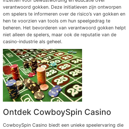
verantwoord gokken. Deze initiatieven zijn ontworpen
om spelers te informeren over de risico’s van gokken en
hen te voorzien van tools om hun speelgedrag te
beheren. Het bevorderen van verantwoord gokken helpt
niet alleen de spelers, maar ook de reputatie van de
casino-industrie als geheel.
Ontdek CowboySpin Casino
CowboySpin Casino biedt een unieke speelervaring die