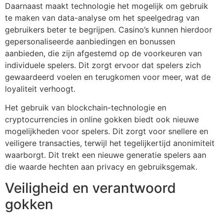
Daarnaast maakt technologie het mogelijk om gebruik
te maken van data-analyse om het speelgedrag van
gebruikers beter te begrijpen. Casino’s kunnen hierdoor
gepersonaliseerde aanbiedingen en bonussen
aanbieden, die zijn afgestemd op de voorkeuren van
individuele spelers. Dit zorgt ervoor dat spelers zich
gewaardeerd voelen en terugkomen voor meer, wat de
loyaliteit verhoogt.
Het gebruik van blockchain-technologie en
cryptocurrencies in online gokken biedt ook nieuwe
mogelijkheden voor spelers. Dit zorgt voor snellere en
veiligere transacties, terwijl het tegelijkertijd anonimiteit
waarborgt. Dit trekt een nieuwe generatie spelers aan
die waarde hechten aan privacy en gebruiksgemak.
Veiligheid en verantwoord
gokken