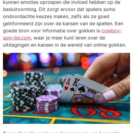
kunnen emoties oproepen die invloed hebben op de
besluitvorming. Dit zorgt ervoor dat spelers soms
ondoordachte keuzes maken, zelfs als ze goed
geïnformeerd zijn over de kansen van de spellen. Een
goede bron voor informatie over gokken is
cowboy-
spin-be.com
, waar je meer kunt leren over de
uitdagingen en kansen in de wereld van online gokken.