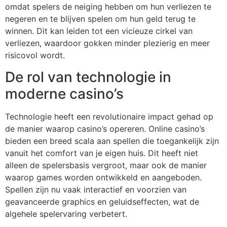
omdat spelers de neiging hebben om hun verliezen te
negeren en te blijven spelen om hun geld terug te
winnen. Dit kan leiden tot een vicieuze cirkel van
verliezen, waardoor gokken minder plezierig en meer
risicovol wordt.
De rol van technologie in
moderne casino’s
Technologie heeft een revolutionaire impact gehad op
de manier waarop casino’s opereren. Online casino’s
bieden een breed scala aan spellen die toegankelijk zijn
vanuit het comfort van je eigen huis. Dit heeft niet
alleen de spelersbasis vergroot, maar ook de manier
waarop games worden ontwikkeld en aangeboden.
Spellen zijn nu vaak interactief en voorzien van
geavanceerde graphics en geluidseffecten, wat de
algehele spelervaring verbetert.