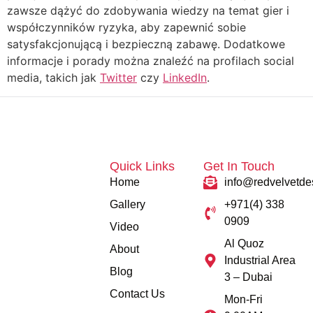
zawsze dążyć do zdobywania wiedzy na temat gier i
współczynników ryzyka, aby zapewnić sobie
satysfakcjonującą i bezpieczną zabawę. Dodatkowe
informacje i porady można znaleźć na profilach social
media, takich jak
Twitter
czy
LinkedIn
.
Quick Links
Get In Touch
Home
info@redvelvetde
Gallery
+971(4) 338
0909
Video
Al Quoz
About
Industrial Area
Blog
3 – Dubai
Contact Us
Mon-Fri