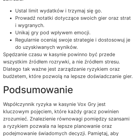
Ustal limit wydatków i trzymaj się go.
Prowadź notatki dotyczące swoich gier oraz strat
i wygranych.
Unikaj gry pod wpływem emocji.
Regularnie oceniaj swoje strategie i dostosowuj je
do uzyskiwanych wyników.
Spędzanie czasu w kasynie powinno być przede
wszystkim źródłem rozrywki, a nie źródłem stresu.
Dlatego tak ważne jest zarządzanie ryzykiem oraz
budżetem, które pozwolą na lepsze doświadczanie gier.
Podsumowanie
Współczynnik ryzyka w kasynie Vox Gry jest
kluczowym pojęciem, które każdy gracz powinien
zrozumieć. Znalezienie równowagi pomiędzy szansami
a ryzykiem pozwala na lepsze planowanie oraz
podejmowanie świadomych decyzji. Pamiętaj, aby