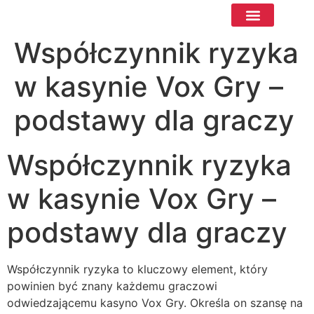
Contact Us
Współczynnik ryzyka
w kasynie Vox Gry –
podstawy dla graczy
Współczynnik ryzyka
w kasynie Vox Gry –
podstawy dla graczy
Współczynnik ryzyka to kluczowy element, który
powinien być znany każdemu graczowi
odwiedzającemu kasyno Vox Gry. Określa on szansę na