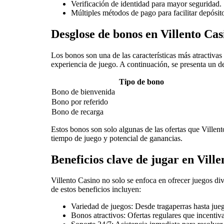
Verificación de identidad para mayor seguridad.
Múltiples métodos de pago para facilitar depósit
Desglose de bonos en Villento Cas
Los bonos son una de las características más atractiva
experiencia de juego. A continuación, se presenta un d
Tipo de bono
Bono de bienvenida
Bono por referido
Bono de recarga
Estos bonos son solo algunas de las ofertas que Villen
tiempo de juego y potencial de ganancias.
Beneficios clave de jugar en Vill
Villento Casino no solo se enfoca en ofrecer juegos di
de estos beneficios incluyen:
Variedad de juegos: Desde tragaperras hasta jue
Bonos atractivos: Ofertas regulares que incentiva