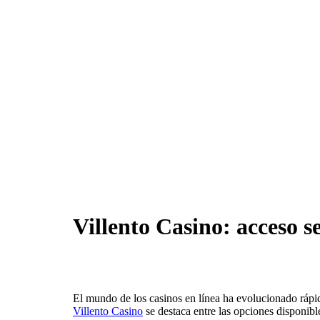
Villento Casino: acceso s
El mundo de los casinos en línea ha evolucionado ráp
Villento Casino
se destaca entre las opciones disponib