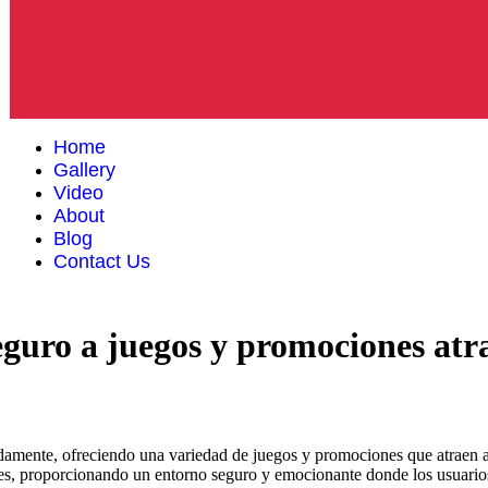
Home
Gallery
Video
About
Blog
Contact Us
eguro a juegos y promociones atr
idamente, ofreciendo una variedad de juegos y promociones que atraen 
les, proporcionando un entorno seguro y emocionante donde los usuario