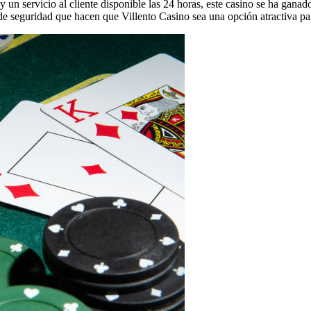
n servicio al cliente disponible las 24 horas, este casino se ha ganado 
 de seguridad que hacen que Villento Casino sea una opción atractiva pa