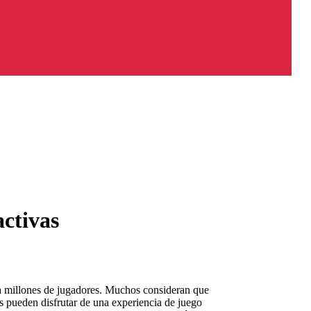
activas
a millones de jugadores. Muchos consideran que
s pueden disfrutar de una experiencia de juego