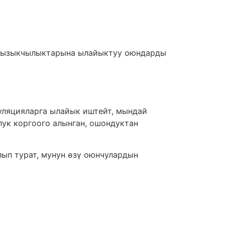
н кызыкчылыктарына ылайыктуу оюндарды
уляцияларга ылайык иштейт, мындай
ук коргоого алынган, ошондуктан
п турат, мунун өзү оюнчулардын