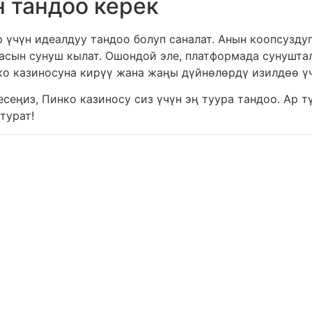
н тандоо керек
 үчүн идеалдуу тандоо болуп саналат. Анын коопсузду
сын сунуш кылат. Ошондой эле, платформада сунуштал
ко казиносуна кирүү жана жаңы дүйнөлөрдү изилдөө ү
еңиз, Пинко казиносу сиз үчүн эң туура тандоо. Ар т
турат!
Quick Links
G
Home
Gallery
Video