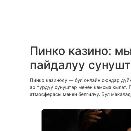
Пинко казино: м
пайдалуу сунушт
Пинко казиносу — бул онлайн оюндар дүй
ар түрдүү сунуштар менен камсыз кылат. 
атмосферасы менен белгилүү. Бул макалад