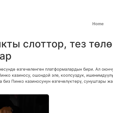
Home
ыкты слоттор, тез төл
ар
нөсүндө өзгөчөлөнгөн платформалардын бири. Ал оюнч
Пинко казиносу, ошондой эле, коопсуздук, ишенимдүүл
а биз Пинко казиносунун өзгөчөлүктөрү, сунуштары ж