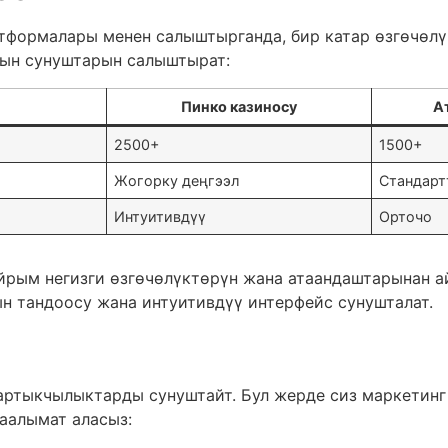
атформалары менен салыштырганда, бир катар өзгөчөлү
дын сунуштарын салыштырат:
Пинко казиносу
А
2500+
1500+
Жогорку деңгээл
Стандарт
Интуитивдүү
Орточо
йрым негизги өзгөчөлүктөрүн жана атаандаштарынан 
н тандоосу жана интуитивдүү интерфейс сунушталат.
 артыкчылыктарды сунуштайт. Бул жерде сиз маркетин
аалымат аласыз: