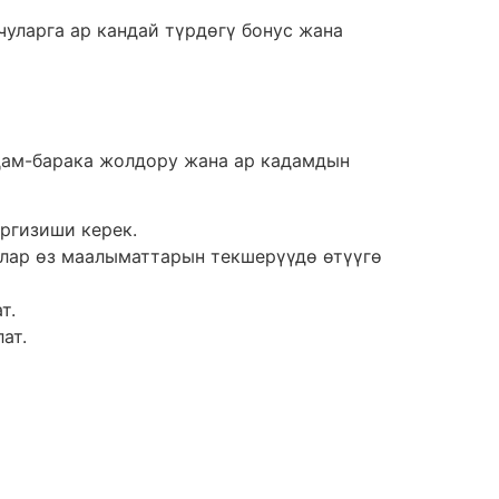
уларга ар кандай түрдөгү бонус жана
адам-барака жолдору жана ар кадамдын
ргизиши керек.
улар өз маалыматтарын текшерүүдө өтүүгө
т.
ат.