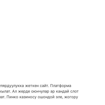
улярдуулукка жеткен сайт. Платформа
ылат. Ал жерде оюнчулар ар кандай слот
ат. Пинко казиносу ошондой эле, жогору