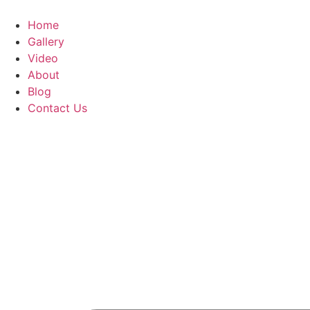
Skip
to
Home
content
Gallery
Video
About
Blog
Contact Us