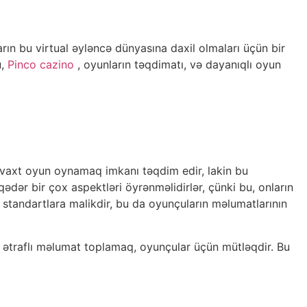
rın bu virtual əyləncə dünyasına daxil olmaları üçün bir
u,
Pinco cazino
, oyunların təqdimatı, və dayanıqlı oyun
i vaxt oyun oynamaq imkanı təqdim edir, lakin bu
dər bir çox aspektləri öyrənməlidirlər, çünki bu, onların
 standartlara malikdir, bu da oyunçuların məlumatlarının
lı ətraflı məlumat toplamaq, oyunçular üçün mütləqdir. Bu