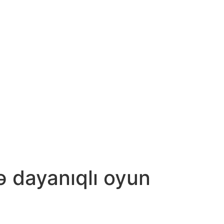
və dayanıqlı oyun