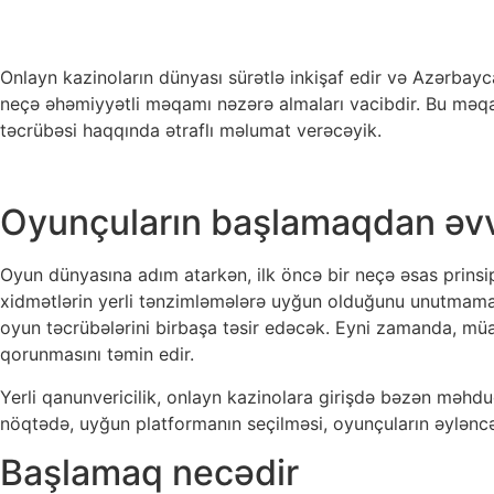
Onlayn kazinoların dünyası sürətlə inkişaf edir və Azərbayc
neçə əhəmiyyətli məqamı nəzərə almaları vacibdir. Bu məqalə
təcrübəsi haqqında ətraflı məlumat verəcəyik.
Oyunçuların başlamaqdan əvvə
Oyun dünyasına adım atarkən, ilk öncə bir neçə əsas prinsip
xidmətlərin yerli tənzimləmələrə uyğun olduğunu unutmamaq v
oyun təcrübələrini birbaşa təsir edəcək. Eyni zamanda, müa
qorunmasını təmin edir.
Yerli qanunvericilik, onlayn kazinolara girişdə bəzən məhdud
nöqtədə, uyğun platformanın seçilməsi, oyunçuların əyləncə 
Başlamaq necədir