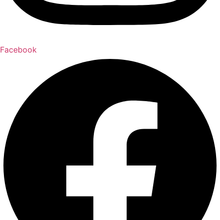
Facebook