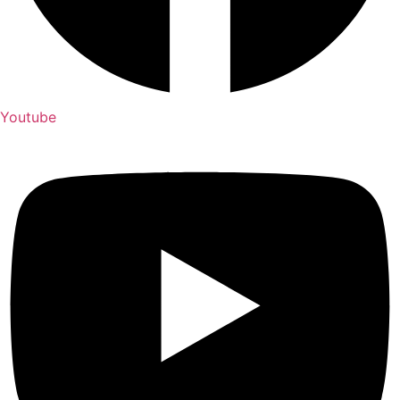
Youtube