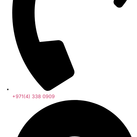
+971(4) 338 0909