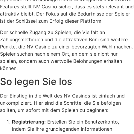
Features stellt NV Casino sicher, dass es stets relevant und
attraktiv bleibt. Der Fokus auf die Bedürfnisse der Spieler
ist der Schlüssel zum Erfolg dieser Plattform.
Der schnelle Zugang zu Spielen, die Vielfalt an
Zahlungsmethoden und die attraktiven Boni sind weitere
Punkte, die NV Casino zu einer bevorzugten Wahl machen.
Spieler suchen nach einem Ort, an dem sie nicht nur
spielen, sondern auch wertvolle Belohnungen erhalten
können.
So legen Sie los
Der Einstieg in die Welt des NV Casinos ist einfach und
unkompliziert. Hier sind die Schritte, die Sie befolgen
sollten, um sofort mit dem Spielen zu beginnen:
Registrierung:
Erstellen Sie ein Benutzerkonto,
indem Sie Ihre grundlegenden Informationen