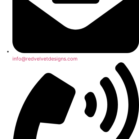
info@redvelvetdesigns.com