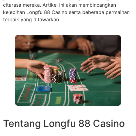
citarasa mereka. Artikel ini akan membincangkan
kelebihan Longfu 88 Casino serta beberapa permainan
terbaik yang ditawarkan.
Tentang Longfu 88 Casino