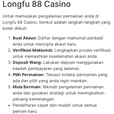
Longfu 88 Casino
Untuk memulakan pengalaman permainan anda di
Longfu 88 Casino, berikut adalah langkah-langkah yang
boleh diikuti:
Buat Akaun:
Daftar dengan maklumat peribadi
anda untuk mencipta akaun baru.
Verifikasi Maklumat:
Lengkapkan proses verifikasi
untuk memastikan keselamatan akaun anda.
Deposit Wang:
Lakukan deposit menggunakan
kaedah pembayaran yang selamat.
Pilih Permainan:
Telusuri koleksi permainan yang
ada dan pilih yang anda ingin mainkan.
Mula Bermain:
Nikmati pengalaman permainan
anda dan gunakan strategi untuk meningkatkan
peluang kemenangan.
Pendaftaran cepat dan mudah untuk semua
pemain baru.