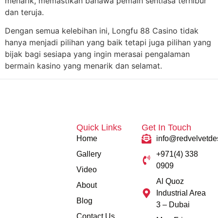
menarik, memastikan bahawa pemain sentiasa terhibur
dan teruja.
Dengan semua kelebihan ini, Longfu 88 Casino tidak
hanya menjadi pilihan yang baik tetapi juga pilihan yang
bijak bagi sesiapa yang ingin merasai pengalaman
bermain kasino yang menarik dan selamat.
Quick Links
Get In Touch
Home
info@redvelvetde
Gallery
+971(4) 338
0909
Video
Al Quoz
About
Industrial Area
Blog
3 – Dubai
Contact Us