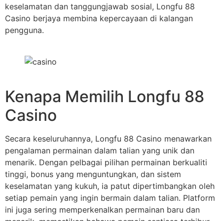
keselamatan dan tanggungjawab sosial, Longfu 88
Casino berjaya membina kepercayaan di kalangan
pengguna.
Kenapa Memilih Longfu 88
Casino
Secara keseluruhannya, Longfu 88 Casino menawarkan
pengalaman permainan dalam talian yang unik dan
menarik. Dengan pelbagai pilihan permainan berkualiti
tinggi, bonus yang menguntungkan, dan sistem
keselamatan yang kukuh, ia patut dipertimbangkan oleh
setiap pemain yang ingin bermain dalam talian. Platform
ini juga sering memperkenalkan permainan baru dan