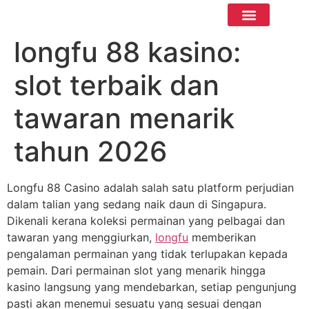
Contact Us
longfu 88 kasino:
slot terbaik dan
tawaran menarik
tahun 2026
Longfu 88 Casino adalah salah satu platform perjudian
dalam talian yang sedang naik daun di Singapura.
Dikenali kerana koleksi permainan yang pelbagai dan
tawaran yang menggiurkan,
longfu
memberikan
pengalaman permainan yang tidak terlupakan kepada
pemain. Dari permainan slot yang menarik hingga
kasino langsung yang mendebarkan, setiap pengunjung
pasti akan menemui sesuatu yang sesuai dengan