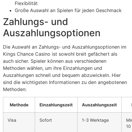
Flexibilität
Große Auswahl an Spielen für jeden Geschmack
Zahlungs- und
Auszahlungsoptionen
Die Auswahl an Zahlungs- und Auszahlungsoptionen im
Kings Chance Casino ist sowohl breit gefächert als
auch sicher. Spieler können aus verschiedenen
Methoden wählen, um ihre Einzahlungen und
Auszahlungen schnell und bequem abzuwickeln. Hier
sind die wichtigsten Informationen zu den angebotenen
Methoden:
Methode
Einzahlungszeit
Auszahlungszeit
Visa
Sofort
1-3 Werktage
Mi
10