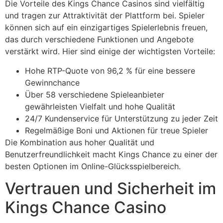
Die Vorteile des Kings Chance Casinos sind vielfältig
und tragen zur Attraktivität der Plattform bei. Spieler
können sich auf ein einzigartiges Spielerlebnis freuen,
das durch verschiedene Funktionen und Angebote
verstärkt wird. Hier sind einige der wichtigsten Vorteile:
Hohe RTP-Quote von 96,2 % für eine bessere
Gewinnchance
Über 58 verschiedene Spieleanbieter
gewährleisten Vielfalt und hohe Qualität
24/7 Kundenservice für Unterstützung zu jeder Zeit
Regelmäßige Boni und Aktionen für treue Spieler
Die Kombination aus hoher Qualität und
Benutzerfreundlichkeit macht Kings Chance zu einer der
besten Optionen im Online-Glücksspielbereich.
Vertrauen und Sicherheit im
Kings Chance Casino