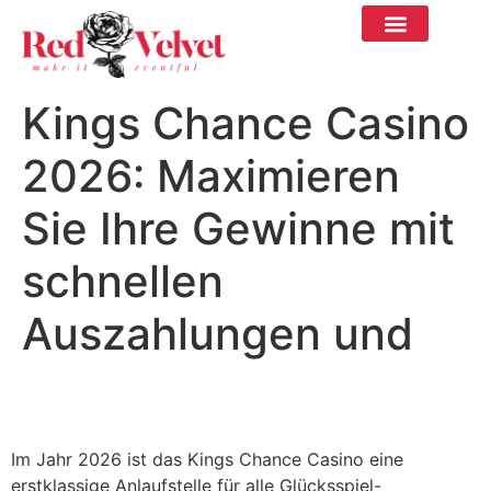
Contact Us
Kings Chance Casino
2026: Maximieren
Sie Ihre Gewinne mit
schnellen
Auszahlungen und
Im Jahr 2026 ist das Kings Chance Casino eine
erstklassige Anlaufstelle für alle Glücksspiel-