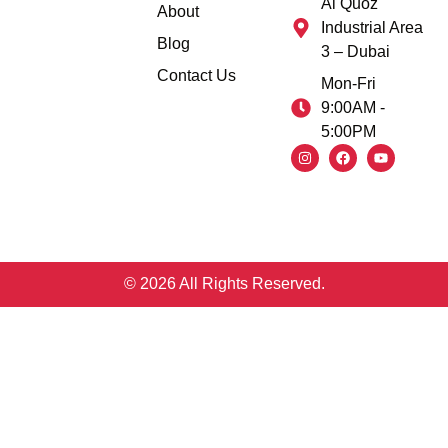
Al Quoz
About
Industrial Area
Blog
3 – Dubai
Contact Us
Mon-Fri
9:00AM -
5:00PM
© 2026 All Rights Reserved.