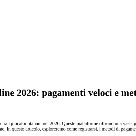
e 2026: pagamenti veloci e meto
a i giocatori italiani nel 2026. Queste piattaforme offrono una vasta 
te. In questo articolo, esploreremo come registrarsi, i metodi di pagamen