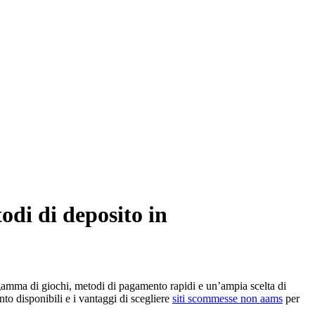
di di deposito in
gamma di giochi, metodi di pagamento rapidi e un’ampia scelta di
to disponibili e i vantaggi di scegliere
siti scommesse non aams
per