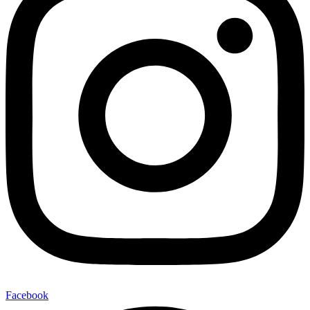
Facebook