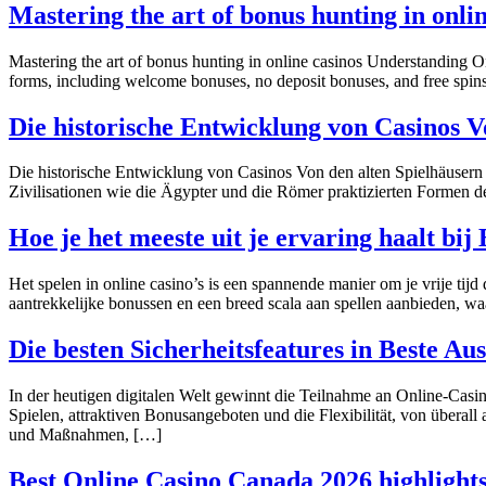
Mastering the art of bonus hunting in onlin
Mastering the art of bonus hunting in online casinos Understanding O
forms, including welcome bonuses, no deposit bonuses, and free spins
Die historische Entwicklung von Casinos Vo
Die historische Entwicklung von Casinos Von den alten Spielhäusern b
Zivilisationen wie die Ägypter und die Römer praktizierten Formen d
Hoe je het meeste uit je ervaring haalt bi
Het spelen in online casino’s is een spannende manier om je vrije tijd
aantrekkelijke bonussen en een breed scala aan spellen aanbieden, w
Die besten Sicherheitsfeatures in Beste Au
In der heutigen digitalen Welt gewinnt die Teilnahme an Online-Casi
Spielen, attraktiven Bonusangeboten und die Flexibilität, von überall a
und Maßnahmen, […]
Best Online Casino Canada 2026 highlights