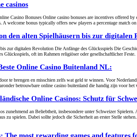
e casinos
nline Casino Bonuses Online casino bonuses are incentives offered by ca
. A welcome bonus typically offers new players a percentage match on th
n den alten Spielhäusern bis zur digitalen 
is zur digitalen Revolution Die Anfänge des Glücksspiels Die Geschichte
es Glücksspiels, oft im Rahmen religiöser oder gesellschaftlicher Fes
j Beste Online Casino Buitenland NL:
 door te brengen en misschien zelfs wat geld te winnen. Voor Nederlandse
aaronder betrouwbare online casino buitenland die handig zijn voor het
sländische Online Casinos: Schutz für Schwe
nos zunehmend an Beliebtheit, insbesondere unter Schweizer Spielern.
us zu spielen. Dabei sollte jedoch die Sicherheit an erster Stelle stehen
: The most rewarding games and features f