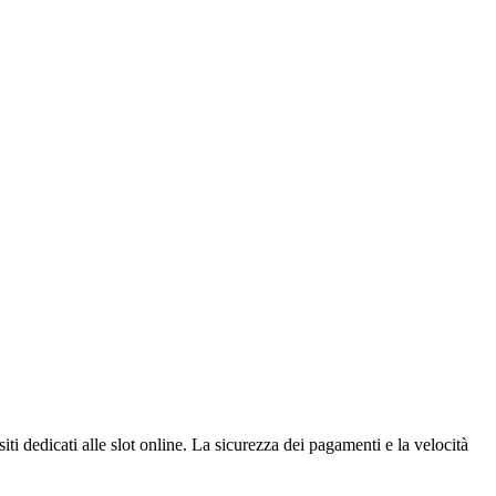
ti dedicati alle slot online. La sicurezza dei pagamenti e la velocità